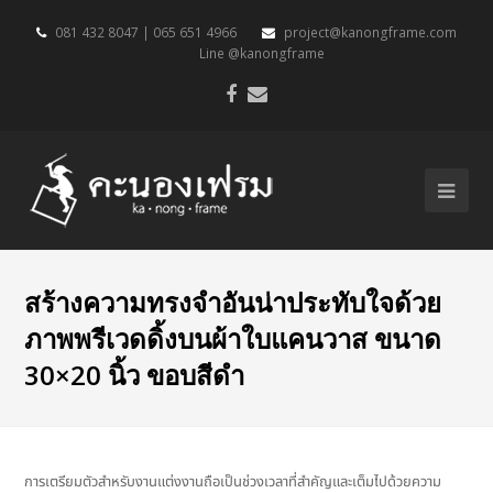
081 432 8047 | 065 651 4966
project@kanongframe.com
Line @kanongframe
สร้างความทรงจำอันน่าประทับใจด้วย
ภาพพรีเวดดิ้งบนผ้าใบแคนวาส ขนาด
30×20 นิ้ว ขอบสีดำ
การเตรียมตัวสำหรับงานแต่งงานถือเป็นช่วงเวลาที่สำคัญและเต็มไปด้วยความ