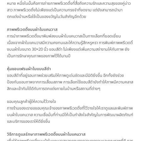
หมาย หนึ่งในนั้นคือการถ่ายภาพพรีเวดดิ้งที่สื่อถึงความรักและความสุขของคู่บ่าว
สาว ภาพพรีเวดดิ้งไม่เพียงแต่เป็นความทรงจำที่งดงาม แต่ยังสามารถนำมา
ตกแต่งบ้านหรือใช้เป็นของขวัญในวันสำคัญอีกด้วย
ภาพพรีเวดดิ้งบนผ้าใบแคนวาส
การนำภาพพรีเวดดิ้งมาพิมพ์ลงบนผ้าใบแคนวาสเป็นทางเลือกที่ยอดเยี่ยม
เนื่องจากผ้าใบแคนวาสมีความคงทนและให้ความรู้สึกหรูหรา การพิมพ์ภาพพรีเวดดิ้
งบนผ้าใบขนาด 30×20 นิ้ว ขอบสีดำ ไม่เพียงแต่เพิ่มความสง่างามให้กับภาพ ยัง
เป็นการรักษาคุณภาพของภาพไว้ได้นานปี
หุ้มขอบเฟรมผ้าใบแบบสีดำ
ขอบสีดำที่อยู่รอบภาพช่วยเสริมให้ภาพดูเด่นชัดและมีมิติยิ่งขึ้น อีกทั้งยังช่วย
ป้องกันขอบภาพจากการเสื่อมสภาพ การเลือกใช้ขอบสีดำยังทำให้ภาพมีความคลาส
สิกและเข้ากันได้ดีกับการตกแต่งภายในบ้านหรือสถานที่ต่างๆ
ขอบคุณลูกค้าผู้ให้ความไว้วางใจ
ทางร้านของเราขอขอบคุณเจ้าของภาพพรีเวดดิ้งที่ไว้วางใจให้เราดูแลและพิมพ์ภาพ
บนผ้าใบแคนวาส ความเชื่อมั่นที่ท่านมีให้เป็นกำลังใจสำคัญในการพัฒนาผลิตภัณฑ์
และบริการของเราให้ดียิ่งขึ้น
วิธีการดูแลรักษาภาพพรีเวดดิ้งบนผ้าใบแคนวาส