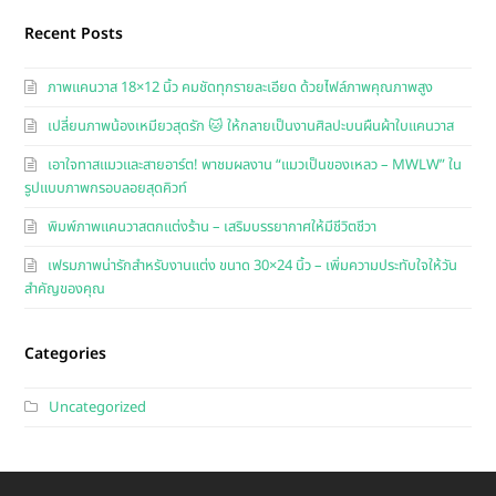
Recent Posts
ภาพแคนวาส 18×12 นิ้ว คมชัดทุกรายละเอียด ด้วยไฟล์ภาพคุณภาพสูง
เปลี่ยนภาพน้องเหมียวสุดรัก 🐱 ให้กลายเป็นงานศิลปะบนผืนผ้าใบแคนวาส
เอาใจทาสแมวและสายอาร์ต! พาชมผลงาน “แมวเป็นของเหลว – MWLW” ใน
รูปแบบภาพกรอบลอยสุดคิวท์
พิมพ์ภาพแคนวาสตกแต่งร้าน – เสริมบรรยากาศให้มีชีวิตชีวา
เฟรมภาพน่ารักสำหรับงานแต่ง ขนาด 30×24 นิ้ว – เพิ่มความประทับใจให้วัน
สำคัญของคุณ
Categories
Uncategorized