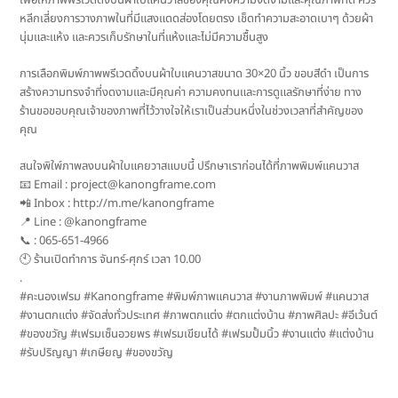
เพื่อให้ภาพพรีเวดดิ้งบนผ้าใบแคนวาสของคุณคงความงดงามและคุณภาพที่ดี ควร
หลีกเลี่ยงการวางภาพในที่มีแสงแดดส่องโดยตรง เช็ดทำความสะอาดเบาๆ ด้วยผ้า
นุ่มและแห้ง และควรเก็บรักษาในที่แห้งและไม่มีความชื้นสูง
การเลือกพิมพ์ภาพพรีเวดดิ้งบนผ้าใบแคนวาสขนาด 30×20 นิ้ว ขอบสีดำ เป็นการ
สร้างความทรงจำที่งดงามและมีคุณค่า ความคงทนและการดูแลรักษาที่ง่าย ทาง
ร้านขอขอบคุณเจ้าของภาพที่ไว้วางใจให้เราเป็นส่วนหนึ่งในช่วงเวลาที่สำคัญของ
คุณ
สนใจพิใพ์ภาพลงบนผ้าใบแคยวาสแบบนี้ ปรึกษาเราก่อนได้ที่ภาพพิมพ์แคนวาส
📧 Email :
project@kanongframe.com
📲 Inbox : http://m.me/kanongframe
📍 Line : @kanongframe
📞 : 065-651-4966
🕙 ร้านเปิดทำการ จันทร์-ศุกร์ เวลา 10.00
.
#คะนองเฟรม #Kanongframe #พิมพ์ภาพแคนวาส #งานภาพพิมพ์ #แคนวาส
#งานตกแต่ง #จัดส่งทั่วประเทศ #ภาพตกแต่ง #ตกแต่งบ้าน #ภาพศิลปะ #อีเว้นต์
#ของขวัญ #เฟรมเซ็นอวยพร #เฟรมเขียนได้ #เฟรมปั้มนิ้ว #งานแต่ง #แต่งบ้าน
#รับปริญญา #เกษียญ #ของขวัญ