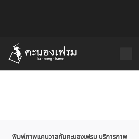
081 432 8047 | 065 651 4966
project@kanongframe.com
Line
@kanongframe
พิมพ์ภาพแคนวาสกับคะนองเฟรม บริการภาพ